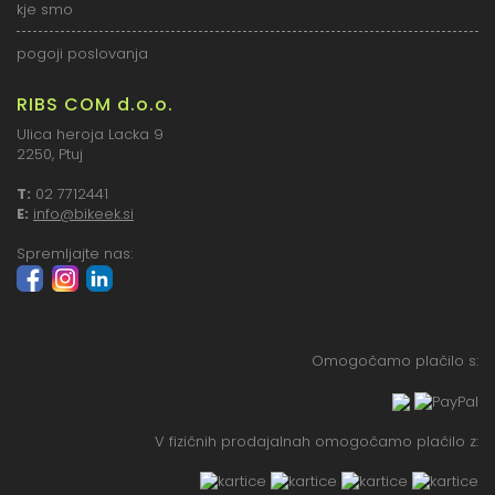
kje smo
pogoji poslovanja
RIBS COM d.o.o.
Ulica heroja Lacka 9
2250, Ptuj
T:
02 7712441
E:
info@bikeek.si
Spremljajte nas:
Omogočamo plačilo s:
V fizičnih prodajalnah omogočamo plačilo z: