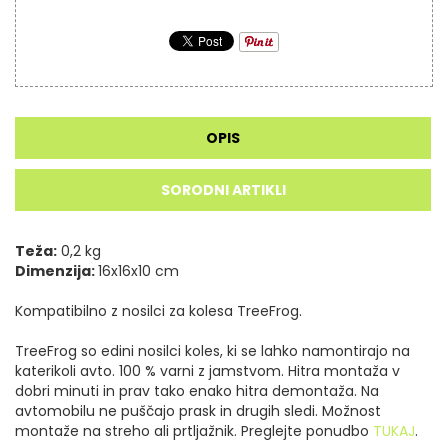
OPIS
SORODNI ARTIKLI
Teža:
0,2 kg
Dimenzija:
16x16x10 cm
Kompatibilno z nosilci za kolesa TreeFrog.
TreeFrog so edini nosilci koles, ki se lahko namontirajo na
katerikoli avto. 100 % varni z jamstvom. Hitra montaža v
dobri minuti in prav tako enako hitra demontaža. Na
avtomobilu ne puščajo prask in drugih sledi. Možnost
montaže na streho ali prtljažnik. Preglejte ponudbo
TUKAJ
.