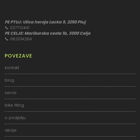
PE PTUJ: Ulica heroja Lacka 9, 2250 Ptuj
📞
027712441
PE CELJE: Mariborska cesta 1b, 3000 Celje
📞
082014284
POVEZAVE
kontakt
blog
servis
bike fiting
o podjetju
akcije