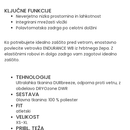
KLJUČNE FUNKCIJE
Neverjetno nizka prostornina in lahkotnost
Integrirani mrežasti vložki
Polavtomatska zadrga po celotni dolžini
Ko potrebujete idealno zaščito pred vetrom, enostavno
povlecite vetrovko ENDURANCE WB iz hrbtnega žepa. Z
elastičnimi robovi in dolgo zadrgo vam zagotovi idealno
zaščito.
TEHNOLOGIJE
Ultralahka tkanina DURbreeze, odporna proti vetru, z
obdelavo DRYOzone DWR
SESTAVA
Glavna tkanina: 100 % poliester
FIT
atletski
VELIKOST
XS-XL
PRIBL.
TEŽA