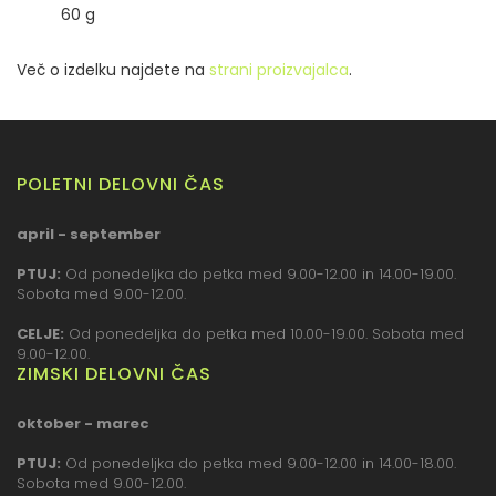
60 g
Več o izdelku najdete na
strani proizvajalca
.
POLETNI DELOVNI ČAS
april - september
PTUJ:
Od ponedeljka do petka med 9.00-12.00 in 14.00-19.00.
Sobota med 9.00-12.00.
CELJE:
Od ponedeljka do petka med 10.00-19.00. Sobota med
9.00-12.00.
ZIMSKI DELOVNI ČAS
oktober - marec
PTUJ:
Od ponedeljka do petka med 9.00-12.00 in 14.00-18.00.
Sobota med 9.00-12.00.