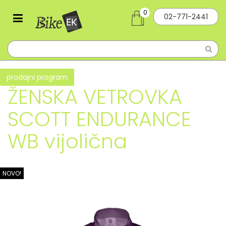
0
02-771-2441
prodajni program
ŽENSKA VETROVKA
SCOTT ENDURANCE
WB vijolična
NOVO!