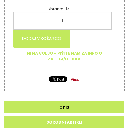
izbrano
M
DODAJ V KOŠARICO
NI NA VOLJO - PIŠITE NAM ZA INFO O
ZALOGI/DOBAVI
OPIS
SORODNI ARTIKLI