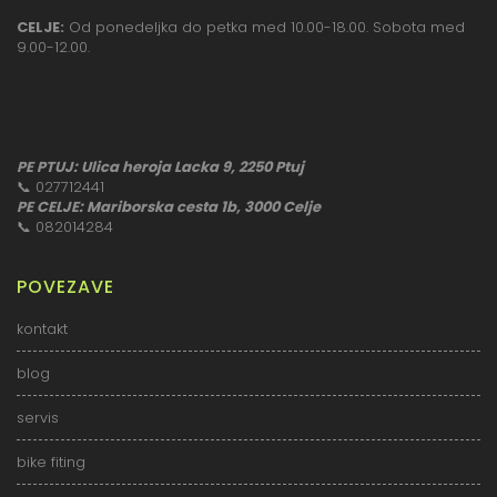
CELJE:
Od ponedeljka do petka med 10.00-18.00. Sobota med
9.00-12.00.
PE PTUJ: Ulica heroja Lacka 9, 2250 Ptuj
📞
027712441
PE CELJE: Mariborska cesta 1b, 3000 Celje
📞
082014284
POVEZAVE
kontakt
blog
servis
bike fiting