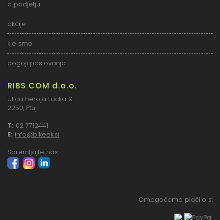
o podjetju
akcije
kje smo
pogoji poslovanja
RIBS COM d.o.o.
Ulica heroja Lacka 9
2250, Ptuj
T:
02 7712441
E:
info@bikeek.si
Spremljajte nas:
Omogočamo plačilo s: