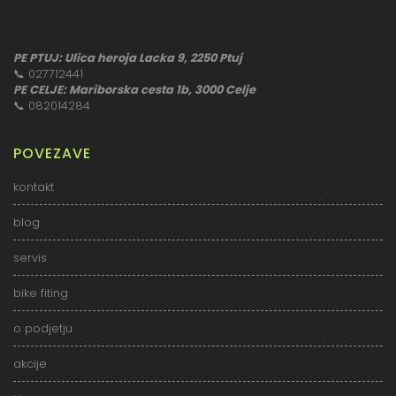
PE PTUJ: Ulica heroja Lacka 9, 2250 Ptuj
📞
027712441
PE CELJE: Mariborska cesta 1b, 3000 Celje
📞
082014284
POVEZAVE
kontakt
blog
servis
bike fiting
o podjetju
akcije