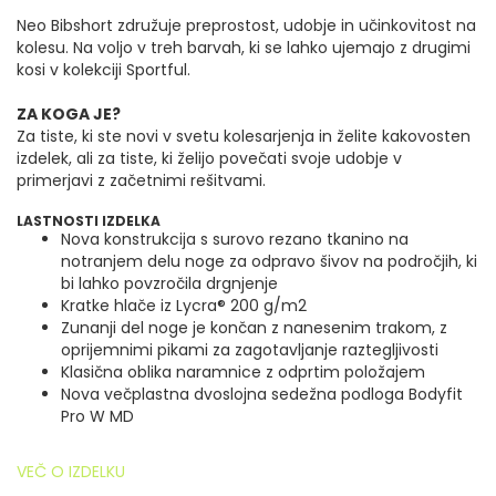
Neo Bibshort združuje preprostost, udobje in učinkovitost na
kolesu.
Na voljo v treh barvah, ki se lahko ujemajo z drugimi
kosi v kolekciji Sportful.
ZA KOGA JE?
Za tiste, ki ste novi v svetu kolesarjenja in želite kakovosten
izdelek, ali za tiste, ki želijo povečati svoje udobje v
primerjavi z začetnimi rešitvami.
LASTNOSTI IZDELKA
Nova konstrukcija s surovo rezano tkanino na
notranjem delu noge za odpravo šivov na področjih, ki
bi lahko povzročila drgnjenje
Kratke hlače iz Lycra® 200 g/m2
Zunanji del noge je končan z nanesenim trakom, z
oprijemnimi pikami za zagotavljanje raztegljivosti
Klasična oblika naramnice z odprtim položajem
Nova večplastna dvoslojna sedežna podloga Bodyfit
Pro W MD
VEČ O IZDELKU