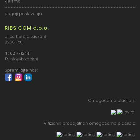
kje smo
pogoji poslovanja
RIBS COM d.o.o.
Ulica heroja Lacka 9
2250, Ptuj
T:
02 7712441
E:
info@bikeek.si
Spremljajte nas:
Omogočamo plačilo s:
V fizičnih prodajalnah omogočamo plačilo z: