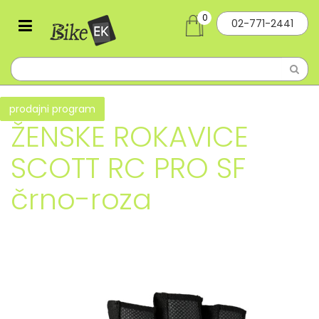
0
02-771-2441
prodajni program
ŽENSKE ROKAVICE
SCOTT RC PRO SF
črno-roza