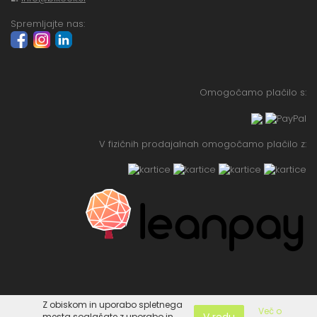
Spremljajte nas:
Omogočamo plačilo s:
V fizičnih prodajalnah omogočamo plačilo z:
Z obiskom in uporabo spletnega
Več o
V redu
mesta soglašate z uporabo in