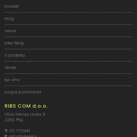
kontakt
blog
servis
bike fiting
o podjetju
akcije
kje smo
pogoji poslovanja
RIBS COM d.o.o.
Ulica heroja Lacka 9
2250, Ptuj
T:
02 7712441
E:
info@bikeek.si