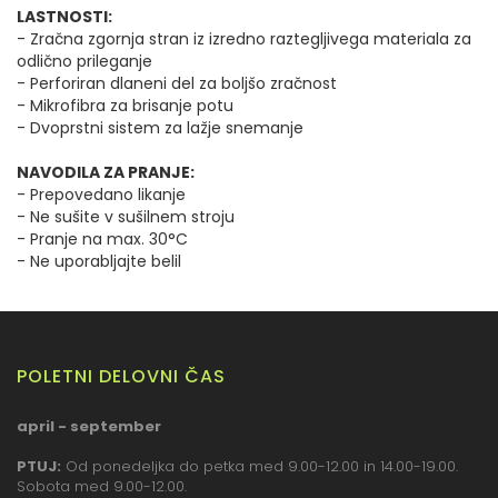
LASTNOSTI:
- Zračna zgornja stran iz izredno raztegljivega materiala za
odlično prileganje
- Perforiran dlaneni del za boljšo zračnost
- Mikrofibra za brisanje potu
- Dvoprstni sistem za lažje snemanje
NAVODILA ZA PRANJE:
- Prepovedano likanje
- Ne sušite v sušilnem stroju
- Pranje na max. 30°C
- Ne uporabljajte belil
POLETNI DELOVNI ČAS
april - september
PTUJ:
Od ponedeljka do petka med 9.00-12.00 in 14.00-19.00.
Sobota med 9.00-12.00.