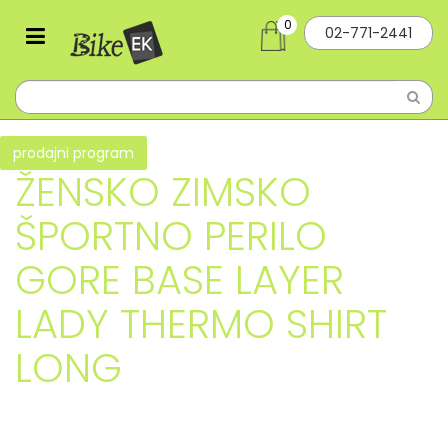
0
02-771-2441
prodajni program
ŽENSKO ZIMSKO
ŠPORTNO PERILO
GORE BASE LAYER
LADY THERMO SHIRT
LONG