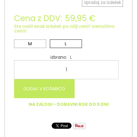
Vprašaj za izdelek
Cena z DDV:
59,95 €
Ste našli enak izdelek po nižji ceni? Izenačimo
ceno!
M
L
izbrano
L
DODAJ V KOŠARICO
NA ZALOGI - DOBAVNI ROK DO 5 DNI