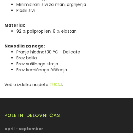
Minimizirani šivi za manj drgnjenja
Ploski šivi
Material:
92 % polipropilen, 8 % elastan
Navodila za nego:
Pranje hladno/30 °C - Delicate
Brez belila
Brez sušilnega stroja
Brez kemičnega čiščenja
Več o izdelku najdete
TUKAJ
.
POLETNI DELOVNI ČAS
april - september