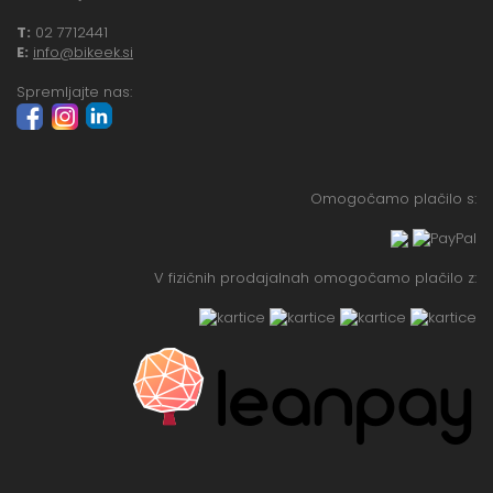
T:
02 7712441
E:
info@bikeek.si
Spremljajte nas:
Omogočamo plačilo s:
V fizičnih prodajalnah omogočamo plačilo z: