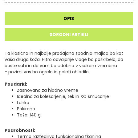
OPIS
SORODNI ARTIKLI
Ta klasična in najbolje prodajana spodnja majica bo kot
vaša druga koža.
Hitro odvajanje vlage bo poskrbelo, da
boste suhi in da vam bo udobno v vsakem vremenu
- pozimi vas bo ogrelo in poleti ohladilo.
Poudarki:
Zasnovano za hladno vreme
Idealno za kolesarjenje, tek in XC smučanje
Lahko
Pakirano
Teža: 140 g
Podrobnosti:
Termo raztegljiva funkcionalna tkanina