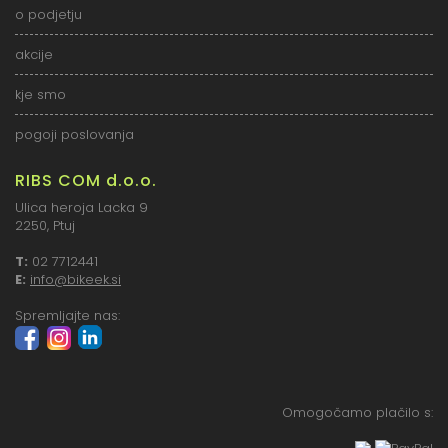
o podjetju
akcije
kje smo
pogoji poslovanja
RIBS COM d.o.o.
Ulica heroja Lacka 9
2250, Ptuj
T:
02 7712441
E:
info@bikeek.si
Spremljajte nas:
Omogočamo plačilo s: