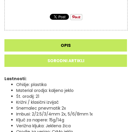
OPIS
SORODNI ARTIKLI
Lastnosti:
Ohišje: plastika
Material orodja: kaljeno jeklo
Št. orodij: 21
Križni / klasični izvijač
Snemalec pnevmatik 2x
Imbusi: 2/2.5/3/4mm 2x, 5/6/8mm 1x
Ključ za napere: 15g/14g
Verižna kljuka: Jeklena žica
Orodje za verigo: CrMo jeklo