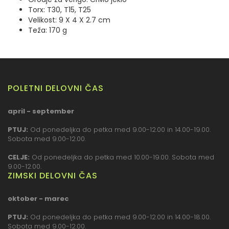
Torx: T30, T15, T25
Velikost: 9 X 4 X 2.7 cm
Teža: 170 g
POLETNI DELOVNI ČAS
april - september
PTUJ:
Od ponedeljka do petka med 9.00-12.00 in 14.00-19.00.
Sobota med 9.00-12.00.
CELJE:
Od ponedeljka do petka med 10.00-19.00. Sobota med
9.00-12.00.
ZIMSKI DELOVNI ČAS
oktober - marec
PTUJ:
Od ponedeljka do petka med 9.00-12.00 in 14.00-18.00.
Sobota med 9.00-12.00.