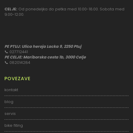
CELJE:
Od ponedeljka do petka med 10.00-18.00. Sobota med
9.00-12.00.
PE PTUJ: Ulica heroja Lacka 9, 2250 Ptuj
📞
027712441
PE CELJE: Mariborska cesta 1b, 3000 Celje
📞
082014284
POVEZAVE
kontakt
blog
servis
bike fiting