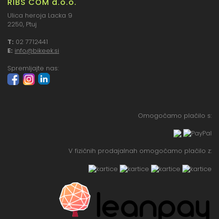
RIBS COM d.o.o.
Ulica heroja Lacka 9
2250, Ptuj
T:
02 7712441
E:
info@bikeek.si
Spremljajte nas:
Omogočamo plačilo s:
V fizičnih prodajalnah omogočamo plačilo z: