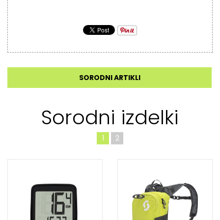
SORODNI ARTIKLI
Sorodni izdelki
1
2