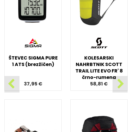
ŠTEVEC SIGMA PURE
KOLESARSKI
1 ATS (brezžičen)
NAHRBTNIK SCOTT
TRAIL LITE EVO FR' 8
črno-rumena
37,95 €
58,81 €