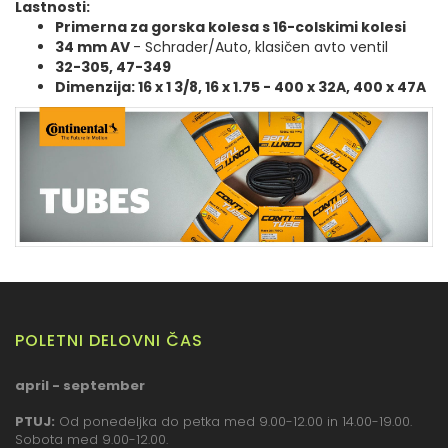
Lastnosti:
Primerna za gorska kolesa s 16-colskimi kolesi
34 mm AV
- Schrader/Auto, klasičen avto ventil
32-305, 47-349
Dimenzija: 16 x 1 3/8, 16 x 1.75 - 400 x 32A, 400 x 47A
POLETNI DELOVNI ČAS
april - september
PTUJ:
Od ponedeljka do petka med 9.00-12.00 in 14.00-19.00.
Sobota med 9.00-12.00.