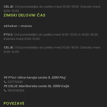
CELJE:
Od ponedeljka do petka med 10.00-19.00. Sobota med
9.00-12.00.
ZIMSKI DELOVNI ČAS
oktober - marec
PTUJ:
Od ponedeljka do petka med 9.00-12.00 in 14.00-18.00.
Sobota med 9.00-12.00.
CELJE:
Od ponedeljka do petka med 10.00-18.00. Sobota med
9.00-12.00.
PE PTUJ: Ulica heroja Lacka 9, 2250 Ptuj
📞
027712441
PE CELJE: Mariborska cesta 1b, 3000 Celje
📞
082014284
POVEZAVE