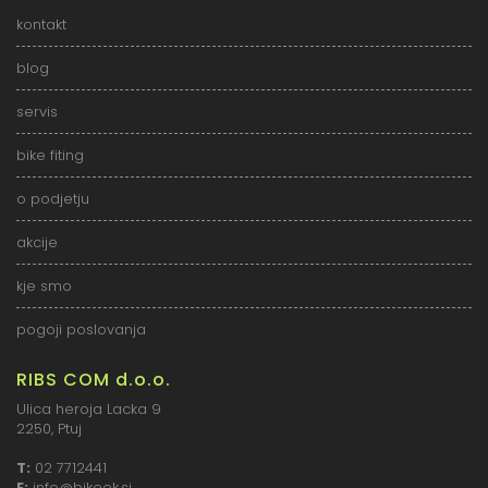
kontakt
blog
servis
bike fiting
o podjetju
akcije
kje smo
pogoji poslovanja
RIBS COM d.o.o.
Ulica heroja Lacka 9
2250, Ptuj
T:
02 7712441
E:
info@bikeek.si