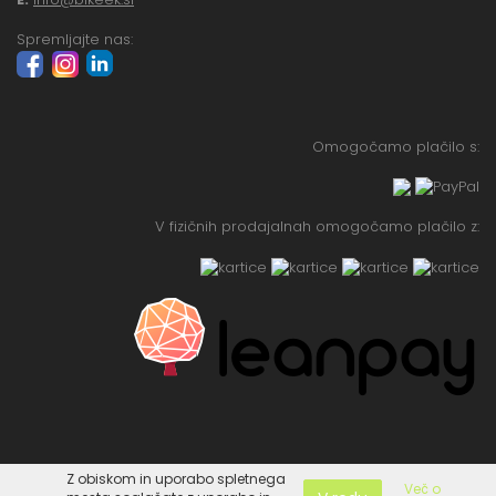
Spremljajte nas:
Omogočamo plačilo s:
V fizičnih prodajalnah omogočamo plačilo z:
Z obiskom in uporabo spletnega
Več o