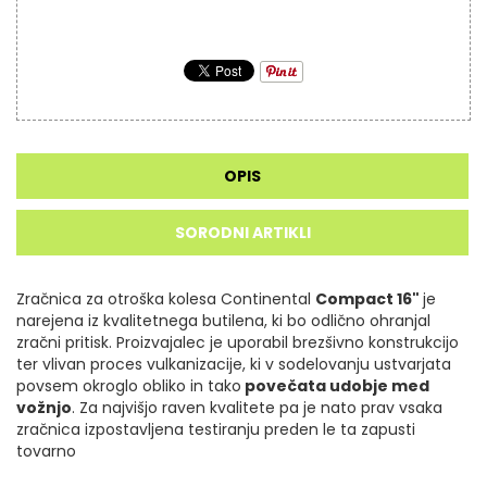
OPIS
SORODNI ARTIKLI
Zračnica za otroška kolesa Continental
Compact 16"
je
narejena iz kvalitetnega butilena, ki bo odlično ohranjal
zračni pritisk. Proizvajalec je uporabil brezšivno konstrukcijo
ter vlivan proces vulkanizacije, ki v sodelovanju ustvarjata
povsem okroglo obliko in tako
povečata udobje med
vožnjo
. Za najvišjo raven kvalitete pa je nato prav vsaka
zračnica izpostavljena testiranju preden le ta zapusti
tovarno