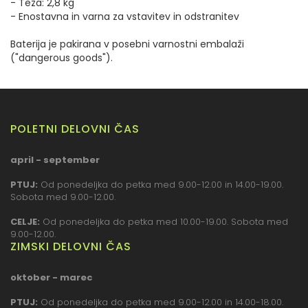
- Teža: 2,8 kg
- Enostavna in varna za vstavitev in odstranitev
Baterija je pakirana v posebni varnostni embalaži
("dangerous goods").
POLETNI DELOVNI ČAS
april - september
PTUJ:
Od ponedeljka do petka med 9.00-12.00 in 14.00-19.00.
Sobota med 9.00-12.00.
CELJE:
Od ponedeljka do petka med 10.00-19.00. Sobota med
9.00-12.00.
ZIMSKI DELOVNI ČAS
oktober - marec
PTUJ:
Od ponedeljka do petka med 9.00-12.00 in 14.00-18.00.