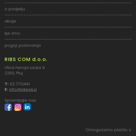
o podjetju
akcije
kje smo
pogoji poslovanja
RIBS COM d.o.o.
Ulica heroja Lacka 9
2250, Ptuj
T:
02 7712441
E:
info@bikeek.si
Spremljajte nas:
Omogočamo plačilo s: