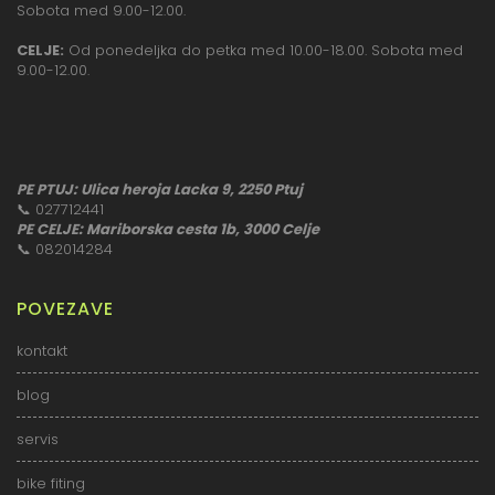
Sobota med 9.00-12.00.
CELJE:
Od ponedeljka do petka med 10.00-18.00. Sobota med
9.00-12.00.
PE PTUJ: Ulica heroja Lacka 9, 2250 Ptuj
📞
027712441
PE CELJE: Mariborska cesta 1b, 3000 Celje
📞
082014284
POVEZAVE
kontakt
blog
servis
bike fiting