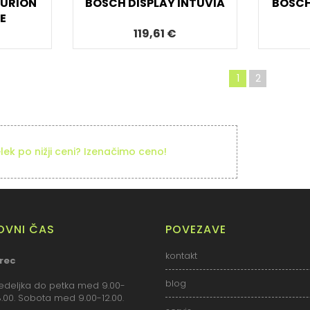
PURION
BOSCH DISPLAY INTUVIA
BOSCH
E
119,61 €
1
2
elek po nižji ceni? Izenačimo ceno!
LOVNI ČAS
POVEZAVE
kontakt
rec
blog
deljka do petka med 9.00-
18.00. Sobota med 9.00-12.00.