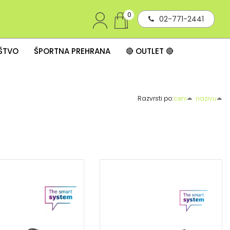
0
02-771-2441
IŠTVO
ŠPORTNA PREHRANA
🔴 OUTLET 🔴
Razvrsti po:
ceni
nazivu