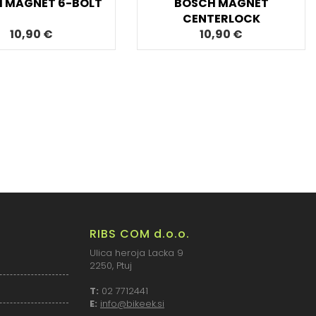
 MAGNET 6-BOLT
BOSCH MAGNET
CENTERLOCK
10,90 €
10,90 €
RIBS COM d.o.o.
Ulica heroja Lacka 9
2250, Ptuj
T:
02 7712441
E:
info@bikeek.si