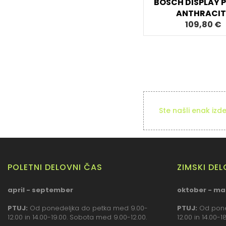
BOSCH DISPLAY 
ANTHRACIT
109,80 €
Ste našli enak izd
POLETNI DELOVNI ČAS
ZIMSKI DE
april - september
oktober - ma
PTUJ:
Od ponedeljka do petka med 9.00-
PTUJ:
Od pone
12.00 in 14.00-19.00. Sobota med 9.00-12.00.
12.00 in 14.00-