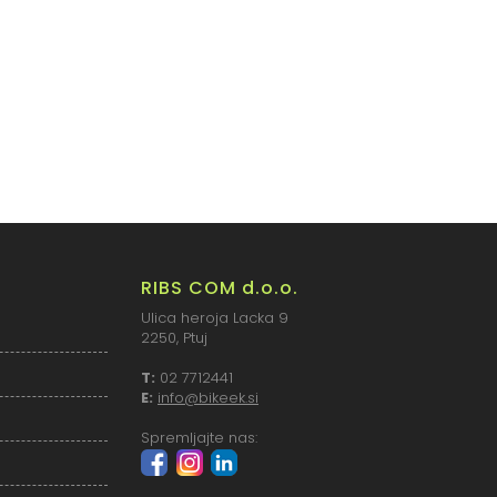
RIBS COM d.o.o.
Ulica heroja Lacka 9
2250, Ptuj
T:
02 7712441
E:
info@bikeek.si
Spremljajte nas: