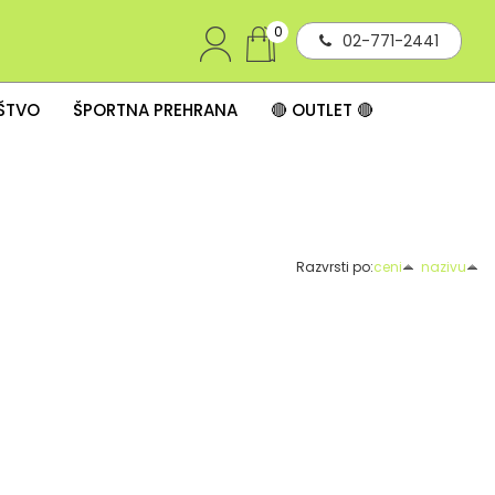
0
02-771-2441
IŠTVO
ŠPORTNA PREHRANA
🔴 OUTLET 🔴
Razvrsti po:
ceni
nazivu