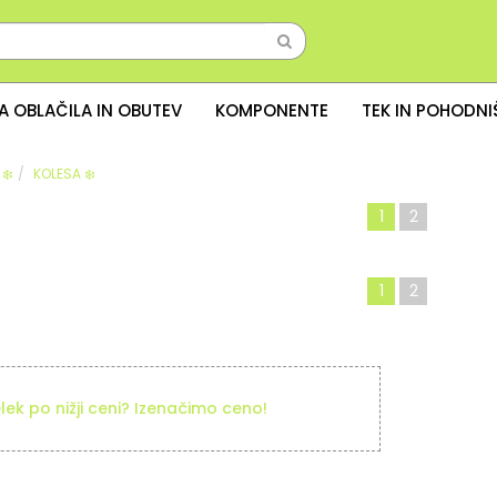
A OBLAČILA IN OBUTEV
KOMPONENTE
TEK IN POHODN
❄️
KOLESA ❄️
1
2
1
2
elek po nižji ceni? Izenačimo ceno!