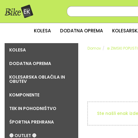
KOLESA
DODATNA OPREMA
KOLESARSK
Domov
❄️ ZIMSKI POPUSTI 
KOLESA
DODATNA OPREMA
KOLESARSKA OBLAČILA IN
OBUTEV
KOMPONENTE
TEK IN POHODNIŠTVO
Ste našli enak izd
ŠPORTNA PREHRANA
🔴 OUTLET 🔴