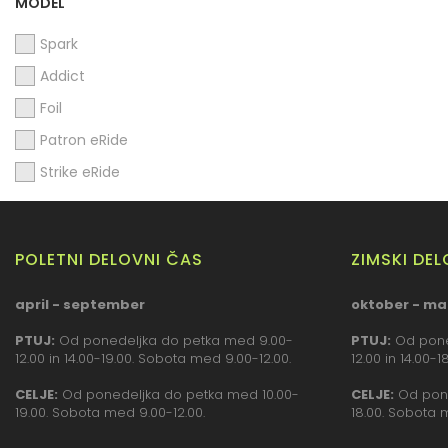
MODEL
Spark
Addict
Foil
Patron eRide
Strike eRide
POLETNI DELOVNI ČAS
ZIMSKI DE
april - september
oktober - ma
PTUJ:
Od ponedeljka do petka med 9.00-
PTUJ:
Od pone
12.00 in 14.00-19.00. Sobota med 9.00-12.00.
12.00 in 14.00-
CELJE:
Od ponedeljka do petka med 10.00-
CELJE:
Od pone
19.00. Sobota med 9.00-12.00.
18.00. Sobota 