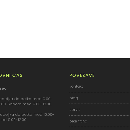
LOVNI ČAS
POVEZAVE
kontakt
rec
blog
deljka do petka med 9.00-
18.00. Sobota med 9.00-12.00.
servis
deljka do petka med 10.00-
med 9.00-12.00.
bike fiting