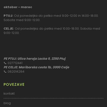
oktober - marec
PTUJ:
Od ponedeljka do petka med 9.00-12.00 in 14.00-18.00.
Sobota med 9.00-12.00.
CELJE:
Od ponedeljka do petka med 10.00-18.00. Sobota med
9.00-12.00.
PE PTUJ: Ulica heroja Lacka 9, 2250 Ptuj
📞
027712441
PE CELJE: Mariborska cesta 1b, 3000 Celje
📞
082014284
POVEZAVE
kontakt
blog