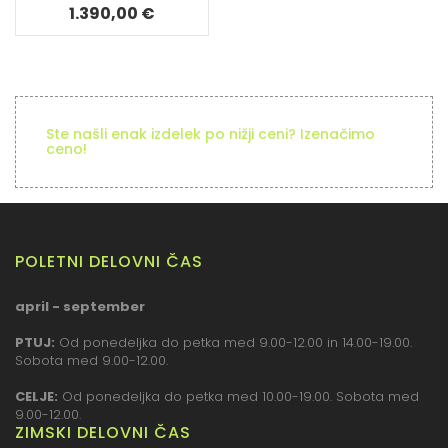
1.390,00 €
Ste našli enak izdelek po nižji ceni? Izenačimo
ceno!
POLETNI DELOVNI ČAS
april - september
PTUJ:
Od ponedeljka do petka med 9.00-12.00 in 14.00-19.00.
Sobota med 9.00-12.00.
CELJE:
Od ponedeljka do petka med 10.00-19.00. Sobota med
9.00-12.00.
ZIMSKI DELOVNI ČAS