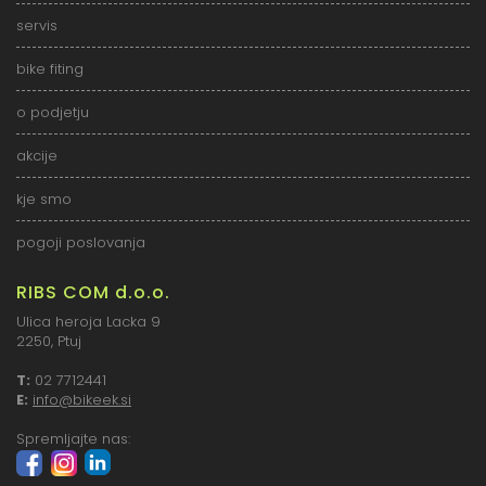
servis
bike fiting
o podjetju
akcije
kje smo
pogoji poslovanja
RIBS COM d.o.o.
Ulica heroja Lacka 9
2250, Ptuj
T:
02 7712441
E:
info@bikeek.si
Spremljajte nas: