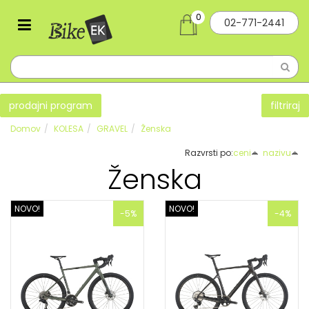
0
02-771-2441
prodajni program
filtriraj
Domov
KOLESA
GRAVEL
Ženska
Razvrsti po:
ceni
nazivu
Ženska
NOVO!
NOVO!
-5%
-4%