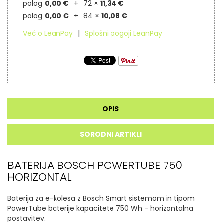
polog
0,00 €
72 ×
11,34 €
polog
0,00 €
84 ×
10,08 €
Več o LeanPay
Splošni pogoji LeanPay
OPIS
SORODNI ARTIKLI
BATERIJA BOSCH POWERTUBE 750
HORIZONTAL
Baterija za e-kolesa z Bosch Smart sistemom in tipom
PowerTube baterije kapacitete 750 Wh - horizontalna
postavitev.