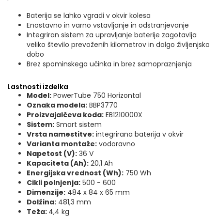
Baterija se lahko vgradi v okvir kolesa
Enostavno in varno vstavljanje in odstranjevanje
Integriran sistem za upravljanje baterije zagotavlja
veliko število prevoženih kilometrov in dolgo življenjsko
dobo
Brez spominskega učinka in brez samopraznjenja
Lastnosti izdelka
Model:
PowerTube 750 Horizontal
Oznaka modela:
BBP3770
Proizvajalčeva koda:
EB1210000X
Sistem:
Smart sistem
Vrsta namestitve:
integrirana baterija v okvir
Varianta montaže:
vodoravno
Napetost (V):
36 V
Kapaciteta (Ah):
20,1 Ah
Energijska vrednost (Wh):
750 Wh
Cikli polnjenja:
500 - 600
Dimenzije:
484 x 84 x 65 mm
Dolžina:
481,3 mm
Teža:
4,4 kg