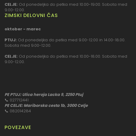
CELJE:
Od ponedeljka do petka med 10.00-19.00. Sobota med
9.00-12.00.
ZIMSKI DELOVNI ČAS
oktober - marec
PTUJ:
Od ponedeljka do petka med 9.00-12.00 in 14.00-18.00.
Sobota med 9.00-12.00.
CELJE:
Od ponedeljka do petka med 10.00-18.00. Sobota med
9.00-12.00.
PE PTUJ: Ulica heroja Lacka 9, 2250 Ptuj
📞
027712441
PE CELJE: Mariborska cesta 1b, 3000 Celje
📞
082014284
POVEZAVE