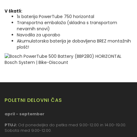
V škatli:
1x baterija PowerTube 750 horizontal
Transportna embalaža (skladna s transportom
nevarnih snovi)
Navodila za uporabo
Akumulatorska baterija je dobavljena BREZ montažnih
plošč!
POLETNI DELOVNI ČAS
april - september
PTUJ:
Od ponedeljka do petka med 9.00-12.00 in 14.00-19.00.
Sobota med 9.00-12.00.