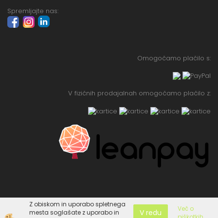
Spremljajte nas:
Omogočamo plačilo s:
V fizičnih prodajalnah omogočamo plačilo z:
Z obiskom in uporabo spletnega
Več o
V redu
mesta soglašate z uporabo in
piškotkih