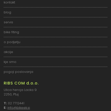
kontakt
blog
servis
bike fiting
o podjetju
akcije
kje smo
pogoji poslovanja
RIBS COM d.o.o.
Ulica heroja Lacka 9
2250, Ptuj
T:
02 7712441
E:
info@bikeek.si