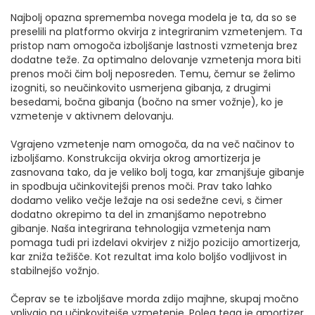
Najbolj opazna sprememba novega modela je ta, da so se
preselili na platformo okvirja z integriranim vzmetenjem. Ta
pristop nam omogoča izboljšanje lastnosti vzmetenja brez
dodatne teže. Za optimalno delovanje vzmetenja mora biti
prenos moči čim bolj neposreden. Temu, čemur se želimo
izogniti, so neučinkovito usmerjena gibanja, z drugimi
besedami, bočna gibanja (bočno na smer vožnje), ko je
vzmetenje v aktivnem delovanju.
Vgrajeno vzmetenje nam omogoča, da na več načinov to
izboljšamo. Konstrukcija okvirja okrog amortizerja je
zasnovana tako, da je veliko bolj toga, kar zmanjšuje gibanje
in spodbuja učinkovitejši prenos moči. Prav tako lahko
dodamo veliko večje ležaje na osi sedežne cevi, s čimer
dodatno okrepimo ta del in zmanjšamo nepotrebno
gibanje. Naša integrirana tehnologija vzmetenja nam
pomaga tudi pri izdelavi okvirjev z nižjo pozicijo amortizerja,
kar zniža težišče. Kot rezultat ima kolo boljšo vodljivost in
stabilnejšo vožnjo.
Čeprav se te izboljšave morda zdijo majhne, skupaj močno
vplivajo na učinkovitejše vzmetenje. Poleg tega je amortizer