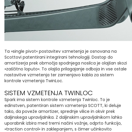
Ta »single pivot« postavitev vzmetenja je osnovana na
Scottovi patentirani integrirani tehnologiji. Dostop do
amortizerja prek območja spodnjega nosilca je olajšan skozi
»zaščitno loputo«. To olajša prilagajanje odboja in vse ostale
nastavitve vzmetenja ter zamenjavo kabla za sistem
kontrole vzmetenja TwinLoc.
SISTEM VZMETENJA TWINLOC
Spark ima sistem kontrole vzmetenja Twinloc. To je
edinstven, patentiran sistem vzmetenja SCOTT, ki deluje
tako, da poveže amortizer, sprednje vilice in okvir prek
daljinskega upravljalnika. Z daljinskim upravljalnikom lahko
uporabnik izbira med tremi načini vožnje, odprto funkcijo,
»traction control« in zaklepanjem, s čimer učinkovito