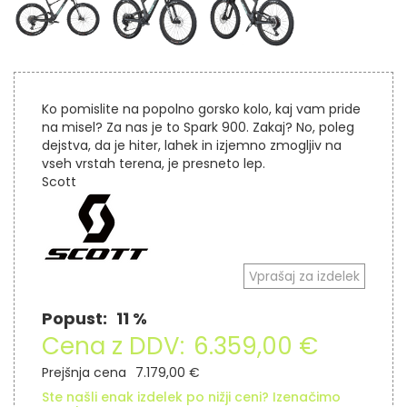
Ko pomislite na popolno gorsko kolo, kaj vam pride
na misel? Za nas je to Spark 900. Zakaj? No, poleg
dejstva, da je hiter, lahek in izjemno zmogljiv na
vseh vrstah terena, je presneto lep.
Scott
Vprašaj za izdelek
Popust:
11 %
Cena z DDV:
6.359,00 €
Prejšnja cena
7.179,00 €
Ste našli enak izdelek po nižji ceni? Izenačimo