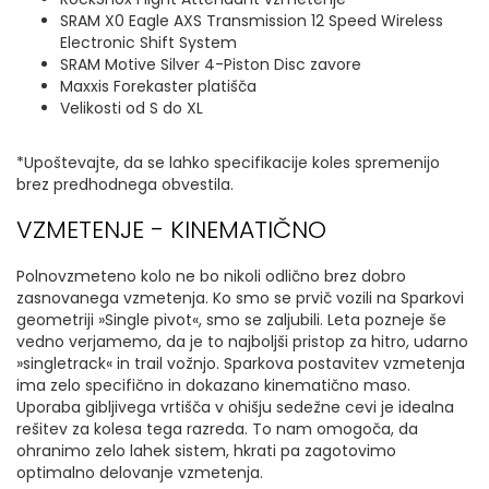
SRAM X0 Eagle AXS Transmission 12 Speed Wireless
Electronic Shift System
SRAM Motive Silver 4-Piston Disc zavore
Maxxis Forekaster platišča
Velikosti od S do XL
*Upoštevajte, da se lahko specifikacije koles spremenijo
brez predhodnega obvestila.
VZMETENJE - KINEMATIČNO
Polnovzmeteno kolo ne bo nikoli odlično brez dobro
zasnovanega vzmetenja. Ko smo se prvič vozili na Sparkovi
geometriji »Single pivot«, smo se zaljubili. Leta pozneje še
vedno verjamemo, da je to najboljši pristop za hitro, udarno
»singletrack« in trail vožnjo. Sparkova postavitev vzmetenja
ima zelo specifično in dokazano kinematično maso.
Uporaba gibljivega vrtišča v ohišju sedežne cevi je idealna
rešitev za kolesa tega razreda. To nam omogoča, da
ohranimo zelo lahek sistem, hkrati pa zagotovimo
optimalno delovanje vzmetenja.