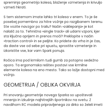
spreminja geometrijo kolesa, blaženje vzmetenja in krivuljo
vzmeti hkrati.
S tem sistemom imate lahko tri kolesa v enem. To je še
posebej pomembno za hitre vožnje po razgibanem terenu.
Ste vozite navzgor po trailu? Način »zaklepanja« je kot
nalašč za to. Tehnična »single track« ali udarni vzponi, kjer
sta ključna oprijem in prenos moči? Preklopite v način
»traction control« in se peljite. Ko pridete do vrha in je čas,
da daste vse od sebe pri spustu, sprostite vzmetenje in
izkoristite vse, kar vam Spark ponuja.
Ročica ima pod krmilom tudi gumb za potopno sedežno
oporo. Ta ergonomska rešitev postavi vse krmilne
elemente kolesa na eno mesto. Tako so lažje dostopni med
vožnjo.
GEOMETRIJA / OBLIKA OKVIRJA
Pri snovanju geometrije novega Sparka so upoštevali
mnenja in izkušnje najhitrejših športnikov na svetu. Z
navdihom RC modela pripravljenega za dirko so želeli imeti