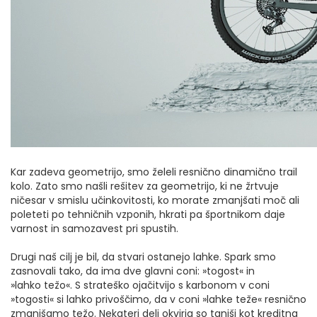
Kar zadeva geometrijo, smo želeli resnično dinamično trail
kolo. Zato smo našli rešitev za geometrijo, ki ne žrtvuje
ničesar v smislu učinkovitosti, ko morate zmanjšati moč ali
poleteti po tehničnih vzponih, hkrati pa športnikom daje
varnost in samozavest pri spustih.
Drugi naš cilj je bil, da stvari ostanejo lahke. Spark smo
zasnovali tako, da ima dve glavni coni: »togost« in
»lahko težo«. S strateško ojačitvijo s karbonom v coni
»togosti« si lahko privoščimo, da v coni »lahke teže« resnično
zmanjšamo težo. Nekateri deli okvirja so tanjši kot kreditna