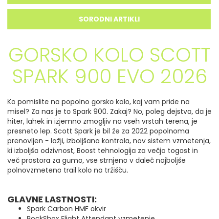
SORODNI ARTIKLI
GORSKO KOLO SCOTT
SPARK 900 EVO 2026
Ko pomislite na popolno gorsko kolo, kaj vam pride na
misel?
Za nas je to Spark 900.
Zakaj? No, poleg dejstva, da je
hiter, lahek in izjemno zmogljiv na vseh vrstah terena, je
presneto lep. Scott Spark je bil že za 2022 popolnoma
prenovljen - lažji, izboljšana kontrola, nov sistem vzmetenja,
ki izboljša odzivnost, Boost tehnologija za večjo togost in
več prostora za gumo, vse strnjeno v daleč najboljše
polnovzmeteno trail kolo na tržišču.
GLAVNE LASTNOSTI:
Spark Carbon HMF okvir
RockShox Flight Attendant vzmetenje