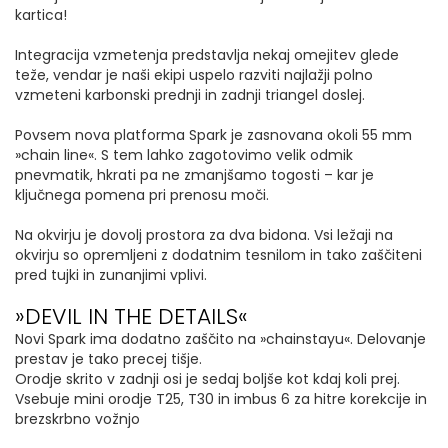
kartica!
Integracija vzmetenja predstavlja nekaj omejitev glede
teže, vendar je naši ekipi uspelo razviti najlažji polno
vzmeteni karbonski prednji in zadnji triangel doslej.
Povsem nova platforma Spark je zasnovana okoli 55 mm
»chain line«. S tem lahko zagotovimo velik odmik
pnevmatik, hkrati pa ne zmanjšamo togosti – kar je
ključnega pomena pri prenosu moči.
Na okvirju je dovolj prostora za dva bidona. Vsi ležaji na
okvirju so opremljeni z dodatnim tesnilom in tako zaščiteni
pred tujki in zunanjimi vplivi.
»DEVIL IN THE DETAILS«
Novi Spark ima dodatno zaščito na »chainstayu«. Delovanje
prestav je tako precej tišje.
Orodje skrito v zadnji osi je sedaj boljše kot kdaj koli prej.
Vsebuje mini orodje T25, T30 in imbus 6 za hitre korekcije in
brezskrbno vožnjo