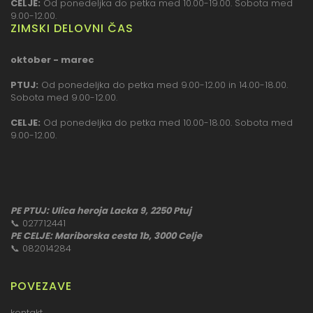
CELJE:
Od ponedeljka do petka med 10.00-19.00. Sobota med
9.00-12.00.
ZIMSKI DELOVNI ČAS
oktober - marec
PTUJ:
Od ponedeljka do petka med 9.00-12.00 in 14.00-18.00.
Sobota med 9.00-12.00.
CELJE:
Od ponedeljka do petka med 10.00-18.00. Sobota med
9.00-12.00.
PE PTUJ: Ulica heroja Lacka 9, 2250 Ptuj
📞
027712441
PE CELJE: Mariborska cesta 1b, 3000 Celje
📞
082014284
POVEZAVE
kontakt