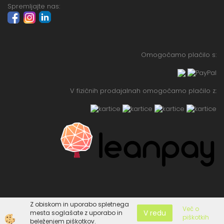
Spremljajte nas:
Omogočamo plačilo s:
V fizičnih prodajalnah omogočamo plačilo z:
Z obiskom in uporabo spletnega
Več o
V redu
mesta soglašate z uporabo in
piškotkih
Izdelava spletne trgovine
beleženjem piškotkov.