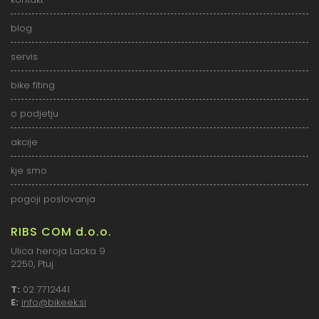
blog
servis
bike fiting
o podjetju
akcije
kje smo
pogoji poslovanja
RIBS COM d.o.o.
Ulica heroja Lacka 9
2250, Ptuj
T:
02 7712441
E:
info@bikeek.si