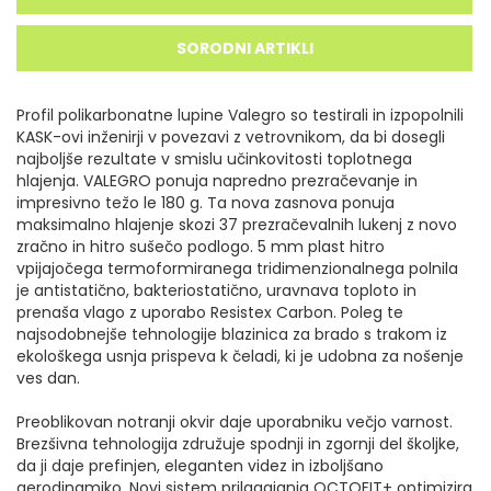
SORODNI ARTIKLI
Profil polikarbonatne lupine Valegro so testirali in izpopolnili
KASK-ovi inženirji v povezavi z vetrovnikom, da bi dosegli
najboljše rezultate v smislu učinkovitosti toplotnega
hlajenja. VALEGRO ponuja napredno prezračevanje in
impresivno težo le 180 g. Ta nova zasnova ponuja
maksimalno hlajenje skozi 37 prezračevalnih lukenj z novo
zračno in hitro sušečo podlogo. 5 mm plast hitro
vpijajočega termoformiranega tridimenzionalnega polnila
je antistatično, bakteriostatično, uravnava toploto in
prenaša vlago z uporabo Resistex Carbon. Poleg te
najsodobnejše tehnologije blazinica za brado s trakom iz
ekološkega usnja prispeva k čeladi, ki je udobna za nošenje
ves dan.
Preoblikovan notranji okvir daje uporabniku večjo varnost.
Brezšivna tehnologija združuje spodnji in zgornji del školjke,
da ji daje prefinjen, eleganten videz in izboljšano
aerodinamiko. Novi sistem prilagajanja OCTOFIT+ optimizira