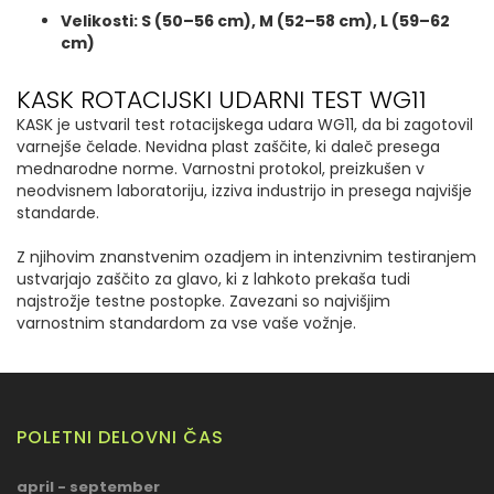
Velikosti: S (50–56 cm), M (52–58 cm), L (59–62
cm)
KASK ROTACIJSKI UDARNI TEST WG11
KASK je ustvaril test rotacijskega udara WG11, da bi zagotovil
varnejše čelade. Nevidna plast zaščite, ki daleč presega
mednarodne norme. Varnostni protokol, preizkušen v
neodvisnem laboratoriju, izziva industrijo in presega najvišje
standarde.
Z njihovim znanstvenim ozadjem in intenzivnim testiranjem
ustvarjajo zaščito za glavo, ki z lahkoto prekaša tudi
najstrožje testne postopke. Zavezani so najvišjim
varnostnim standardom za vse vaše vožnje.
POLETNI DELOVNI ČAS
april - september