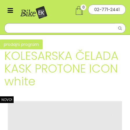
0
02-771-2441
prodajni program
KOLESARSKA ČELADA
KASK PROTONE ICON
white
NOVO!