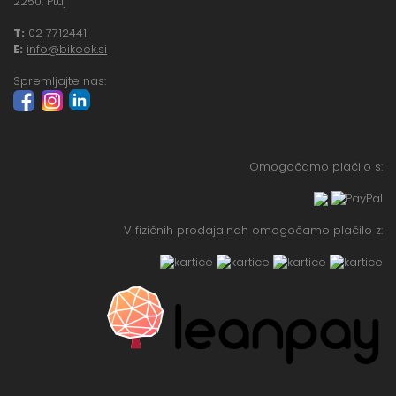
2250, Ptuj
T:
02 7712441
E:
info@bikeek.si
Spremljajte nas:
Omogočamo plačilo s:
V fizičnih prodajalnah omogočamo plačilo z: