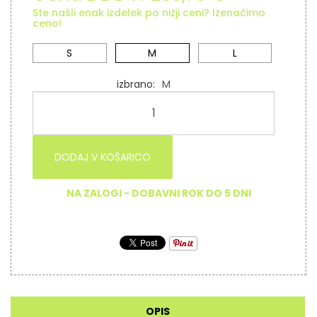
Ste našli enak izdelek po nižji ceni? Izenačimo
ceno!
S
M
L
izbrano
M
DODAJ V KOŠARICO
NA ZALOGI - DOBAVNI ROK DO 5 DNI
OPIS