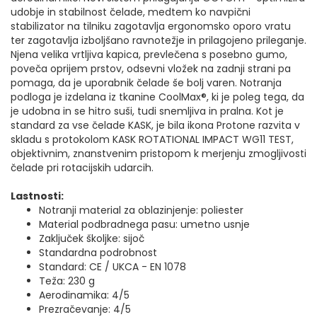
udobje in stabilnost čelade, medtem ko navpični
stabilizator na tilniku zagotavlja ergonomsko oporo vratu
ter zagotavlja izboljšano ravnotežje in prilagojeno prileganje.
Njena velika vrtljiva kapica, prevlečena s posebno gumo,
poveča oprijem prstov, odsevni vložek na zadnji strani pa
pomaga, da je uporabnik čelade še bolj varen. Notranja
podloga je izdelana iz tkanine CoolMax®, ki je poleg tega, da
je udobna in se hitro suši, tudi snemljiva in pralna. Kot je
standard za vse čelade KASK, je bila ikona Protone razvita v
skladu s protokolom KASK ROTATIONAL IMPACT WG11 TEST,
objektivnim, znanstvenim pristopom k merjenju zmogljivosti
čelade pri rotacijskih udarcih.
Lastnosti:
Notranji material za oblazinjenje: poliester
Material podbradnega pasu: umetno usnje
Zaključek školjke: sijoč
Standardna podrobnost
Standard: CE / UKCA - EN 1078
Teža: 230 g
Aerodinamika: 4/5
Prezračevanje: 4/5