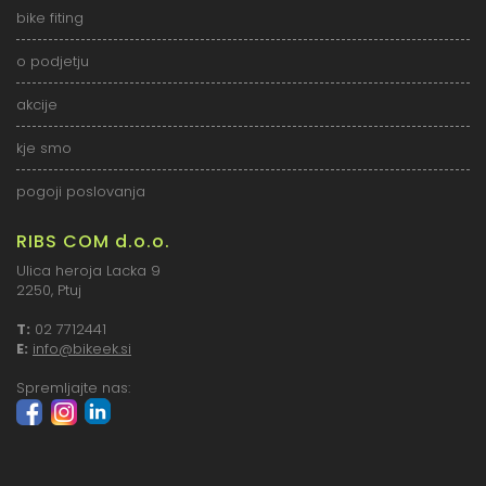
bike fiting
o podjetju
akcije
kje smo
pogoji poslovanja
RIBS COM d.o.o.
Ulica heroja Lacka 9
2250, Ptuj
T:
02 7712441
E:
info@bikeek.si
Spremljajte nas: