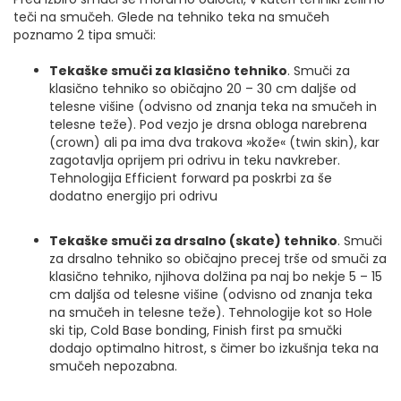
teči na smučeh. Glede na tehniko teka na smučeh
poznamo 2 tipa smuči:
Tekaške smuči za klasično tehniko
. Smuči za
klasično tehniko so običajno 20 – 30 cm daljše od
telesne višine (odvisno od znanja teka na smučeh in
telesne teže). Pod vezjo je drsna obloga narebrena
(crown) ali pa ima dva trakova »kože« (twin skin), kar
zagotavlja oprijem pri odrivu in teku navkreber.
Tehnologija Efficient forward pa poskrbi za še
dodatno energijo pri odrivu
Tekaške smuči za drsalno (skate) tehniko
. Smuči
za drsalno tehniko so običajno precej trše od smuči za
klasično tehniko, njihova dolžina pa naj bo nekje 5 – 15
cm daljša od telesne višine (odvisno od znanja teka
na smučeh in telesne teže). Tehnologije kot so Hole
ski tip, Cold Base bonding, Finish first pa smučki
dodajo optimalno hitrost, s čimer bo izkušnja teka na
smučeh nepozabna.