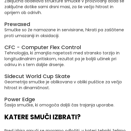
Zaključna obdelava strukture smučke v proizvodnji doda še
zaključne dotike sami drsni masi, za še večjo hitrost in
oprijem ob odrivih.
Prewaxed
Smučke so že namazane in servisirane, hkrati pa zaščitene
proti umazaniji in oksidaciji.
CFC - Computer Flex Control
Tehnologija, ki zmanjša napetosti med stransko torzijo in
longitudinalnim pritiskom, rezultat pa je boljši učinek pri
odrivu in s tem daljše drsenje.
Sidecut World Cup Skate
Geometrija smučke je oblikovana v obliki puščice za večjo
hitrost in dinamičnost.
Power Edge
Šasija smučke, ki omogoča daljši čas trajanja uporabe.
KATERE SMUČI IZBRATI?
Pred izbiro smuči se moramo odločiti, v kateri tehniki želimo