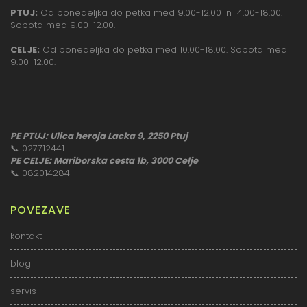
PTUJ:
Od ponedeljka do petka med 9.00-12.00 in 14.00-18.00.
Sobota med 9.00-12.00.
CELJE:
Od ponedeljka do petka med 10.00-18.00. Sobota med
9.00-12.00.
PE PTUJ: Ulica heroja Lacka 9, 2250 Ptuj
📞
027712441
PE CELJE: Mariborska cesta 1b, 3000 Celje
📞
082014284
POVEZAVE
kontakt
blog
servis