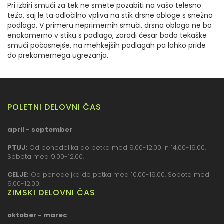
Pri izbiri smuči za tek ne smete pozabiti na vašo telesno
težo, saj le ta odločilno vpliva na stik drsne obloge s snežno
podlago. V primeru neprimernih smuči, drsna obloga ne bo
enakomerno v stiku s podlago, zaradi česar bodo tekaške
smuči počasnejše, na mehkejših podlagah pa lahko pride
do prekomernega ugrezanja.
POLETNI DELOVNI ČAS
april - september
PTUJ:
Od ponedeljka do petka med 9.00-12.00 in 14.00-19.00.
Sobota med 9.00-12.00.
CELJE:
Od ponedeljka do petka med 10.00-19.00. Sobota med
9.00-12.00.
ZIMSKI DELOVNI ČAS
oktober - marec