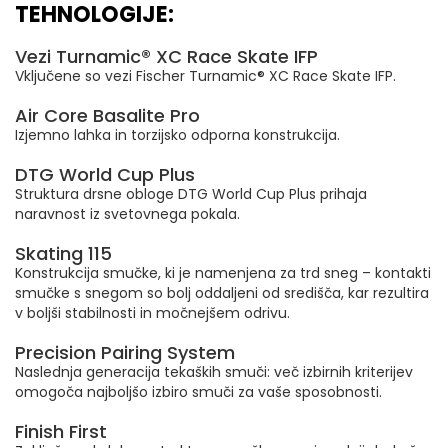
TEHNOLOGIJE:
Vezi Turnamic® XC Race Skate IFP
Vključene so vezi Fischer Turnamic® XC Race Skate IFP.
Air Core Basalite Pro
Izjemno lahka in torzijsko odporna konstrukcija.
DTG World Cup Plus
Struktura drsne obloge DTG World Cup Plus prihaja
naravnost iz svetovnega pokala.
Skating 115
Konstrukcija smučke, ki je namenjena za trd sneg – kontakti
smučke s snegom so bolj oddaljeni od središča, kar rezultira
v boljši stabilnosti in močnejšem odrivu.
Precision Pairing System
Naslednja generacija tekaških smuči: več izbirnih kriterijev
omogoča najboljšo izbiro smuči za vaše sposobnosti.
Finish First