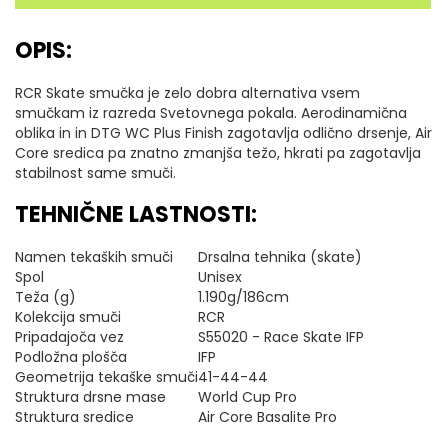
OPIS:
RCR Skate smučka je zelo dobra alternativa vsem
smučkam iz razreda Svetovnega pokala. Aerodinamična
oblika in in DTG WC Plus Finish zagotavlja odlično drsenje, Air
Core sredica pa znatno zmanjša težo, hkrati pa zagotavlja
stabilnost same smuči.
TEHNIČNE LASTNOSTI:
Namen tekaških smuči
Drsalna tehnika (skate)
Spol
Unisex
Teža (g)
1.190g/186cm
Kolekcija smuči
RCR
Pripadajoča vez
S55020 - Race Skate IFP
Podložna plošča
IFP
Geometrija tekaške smuči
41-44-44
Struktura drsne mase
World Cup Pro
Struktura sredice
Air Core Basalite Pro