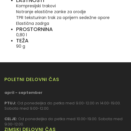
LASTNOSTI
Kompresijski trakovi
Notranje elastične zanke za orodje
TPR teksturiran trak za oprijem sedežne opore
Elastična zadrga
PROSTORNINA
0,80 l
TEŽA
90 g
POLETNI DELOVNI ČAS
april - september
PTUJ:
Od ponedeljka do petka med 9.00-12.00 in 14.00-19.00.
Sobota med 9.00-12.00.
CELJE:
Od ponedeljka do petka med 10.00-19.00. Sobota med
9.00-12.00.
ZIMSKI DELOVNI ČAS