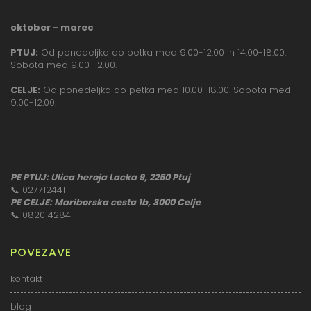
oktober - marec
PTUJ:
Od ponedeljka do petka med 9.00-12.00 in 14.00-18.00.
Sobota med 9.00-12.00.
CELJE:
Od ponedeljka do petka med 10.00-18.00. Sobota med
9.00-12.00.
PE PTUJ: Ulica heroja Lacka 9, 2250 Ptuj
📞
027712441
PE CELJE: Mariborska cesta 1b, 3000 Celje
📞
082014284
POVEZAVE
kontakt
blog