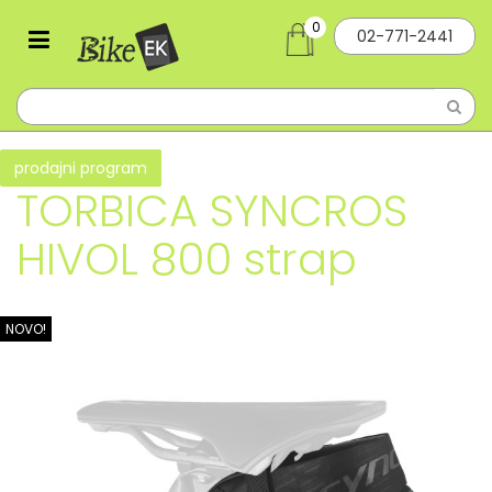
0
02-771-2441
prodajni program
TORBICA SYNCROS
HIVOL 800 strap
NOVO!