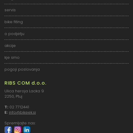
servis
bike fiting
o podjetju
akcije
kje smo
pogoji poslovanja
RIBS COM d.o.o.
Ulica heroja Lacka 9
2250, Ptuj
T:
02 7712441
E:
info@bikeek.si
Spremljajte nas: