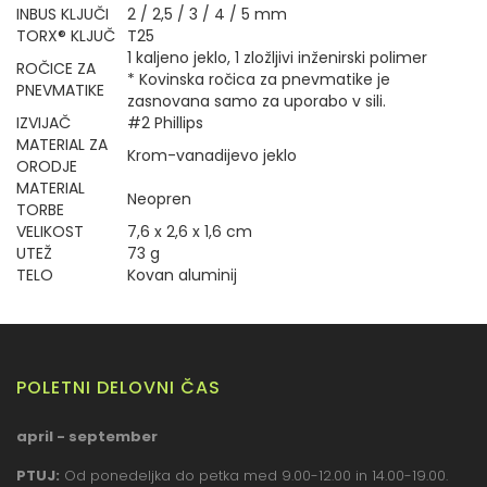
INBUS KLJUČI
2 / 2,5 / 3 / 4 / 5 mm
TORX® KLJUČ
T25
1 kaljeno jeklo, 1 zložljivi inženirski polimer
ROČICE ZA
* Kovinska ročica za pnevmatike je
PNEVMATIKE
zasnovana samo za uporabo v sili.
IZVIJAČ
#2 Phillips
MATERIAL ZA
Krom-vanadijevo jeklo
ORODJE
MATERIAL
Neopren
TORBE
VELIKOST
7,6 x 2,6 x 1,6 cm
UTEŽ
73 g
TELO
Kovan aluminij
POLETNI DELOVNI ČAS
april - september
PTUJ:
Od ponedeljka do petka med 9.00-12.00 in 14.00-19.00.