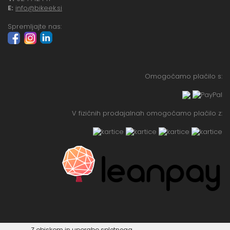
E:
info@bikeek.si
Spremljajte nas:
Omogočamo plačilo s:
V fizičnih prodajalnah omogočamo plačilo z:
Z obiskom in uporabo spletnega