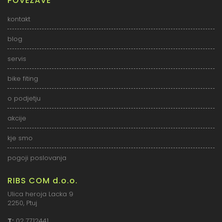
POVEZAVE
kontakt
blog
servis
bike fiting
o podjetju
akcije
kje smo
pogoji poslovanja
RIBS COM d.o.o.
Ulica heroja Lacka 9
2250, Ptuj
T:
02 7712441