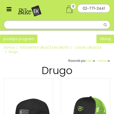
0
02-771-2441
prodajni program
filtriraj
Domov
KOLESARSKA OBLAČILA IN OBUTEV
CASUAL OBLAČILA
Drugo
Razvrsti po:
ceni
nazivu
Drugo