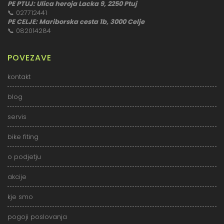
PE PTUJ: Ulica heroja Lacka 9, 2250 Ptuj
📞
027712441
PE CELJE: Mariborska cesta 1b, 3000 Celje
📞
082014284
POVEZAVE
kontakt
blog
servis
bike fiting
o podjetju
akcije
kje smo
pogoji poslovanja