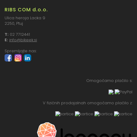
RIBS COM d.o.o.
Ulica heroja Lacka 9
2250, Ptuj
T:
02 7712441
E:
info@bikeek.si
Spremljajte nas:
Omogočamo plačilo s:
V fizičnih prodajalnah omogočamo plačilo z: