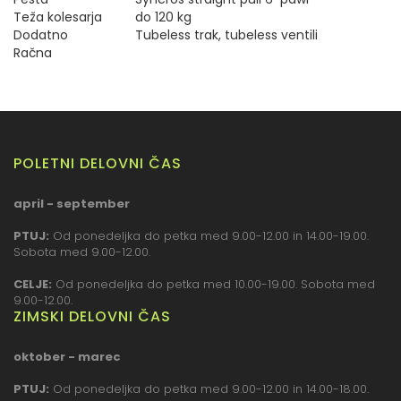
Teža kolesarja
do 120 kg
Dodatno
Tubeless trak, tubeless ventili
Račna
POLETNI DELOVNI ČAS
april - september
PTUJ:
Od ponedeljka do petka med 9.00-12.00 in 14.00-19.00.
Sobota med 9.00-12.00.
CELJE:
Od ponedeljka do petka med 10.00-19.00. Sobota med
9.00-12.00.
ZIMSKI DELOVNI ČAS
oktober - marec
PTUJ:
Od ponedeljka do petka med 9.00-12.00 in 14.00-18.00.