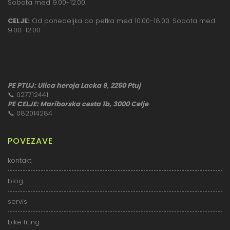
Sobota med 9.00-12.00.
CELJE:
Od ponedeljka do petka med 10.00-18.00. Sobota med
9.00-12.00.
PE PTUJ: Ulica heroja Lacka 9, 2250 Ptuj
📞
027712441
PE CELJE: Mariborska cesta 1b, 3000 Celje
📞
082014284
POVEZAVE
kontakt
blog
servis
bike fiting