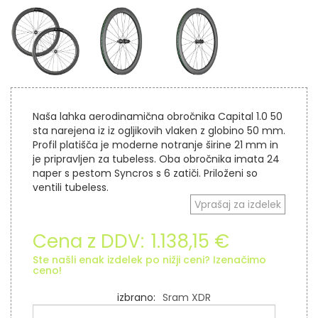
Naša lahka aerodinamična obročnika Capital 1.0 50
sta narejena iz iz ogljikovih vlaken z globino 50 mm.
Profil platišča je moderne notranje širine 21 mm in
je pripravljen za tubeless. Oba obročnika imata 24
naper s pestom Syncros s 6 zatiči. Priloženi so
ventili tubeless.
Vprašaj za izdelek
Cena z DDV:
1.138,15 €
Ste našli enak izdelek po nižji ceni? Izenačimo
ceno!
izbrano
Sram XDR