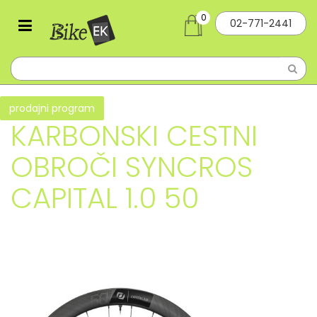
0
02-771-2441
prodajni program
KARBONSKI CESTNI
OBROČI SYNCROS
CAPITAL 1.0 50