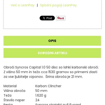
Več o LeanPay
Splošni pogoji LeanPay
OPIS
SORODNI ARTIKLI
Obroči Syncros Capital 1.0 50 disc so lahki karbonski obroči.
Z
višino 50 mm in težo cca 1530 gramov so primerni zlasti
za vse ljubitelje vzponov. Širina obroča je 21 mm.
Material
Karbon Clincher
Višina obroča
50 mm
Teža
1.620 g
Število naper
24
Pesta
Syncros straight pull 6-pawl