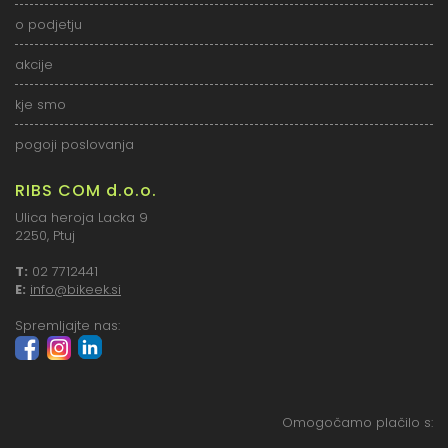
o podjetju
akcije
kje smo
pogoji poslovanja
RIBS COM d.o.o.
Ulica heroja Lacka 9
2250, Ptuj
T:
02 7712441
E:
info@bikeek.si
Spremljajte nas:
Omogočamo plačilo s: