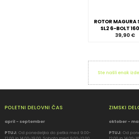
ROTOR MAGURA 
SL2 6-BOLT 1
39,90 €
Ste našli enak izd
POLETNI DELOVNI ČAS
ZIMSKI DE
april - september
oktober - ma
PTUJ:
Od ponedeljka do petka med 9.00-
PTUJ:
Od pone
12.00 in 14.00-19.00. Sobota med 9.00-12.00.
12.00 in 14.00-