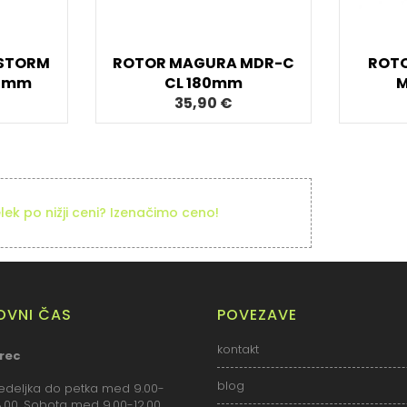
STORM
ROTOR MAGURA MDR-C
ROTO
60mm
CL 180mm
M
35,90 €
elek po nižji ceni? Izenačimo ceno!
LOVNI ČAS
POVEZAVE
kontakt
rec
blog
deljka do petka med 9.00-
18.00. Sobota med 9.00-12.00.