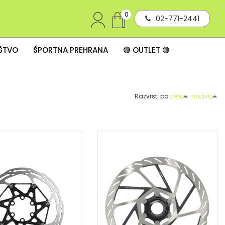
0
02-771-2441
IŠTVO
ŠPORTNA PREHRANA
🔴 OUTLET 🔴
Razvrsti po:
ceni
nazivu