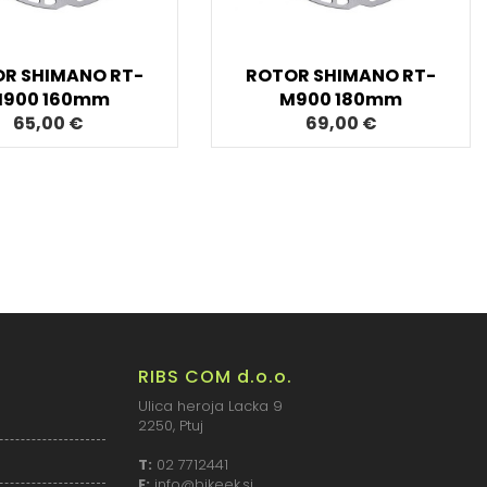
R SHIMANO RT-
ROTOR SHIMANO RT-
900 160mm
M900 180mm
65,00 €
69,00 €
RIBS COM d.o.o.
Ulica heroja Lacka 9
2250, Ptuj
T:
02 7712441
E:
info@bikeek.si