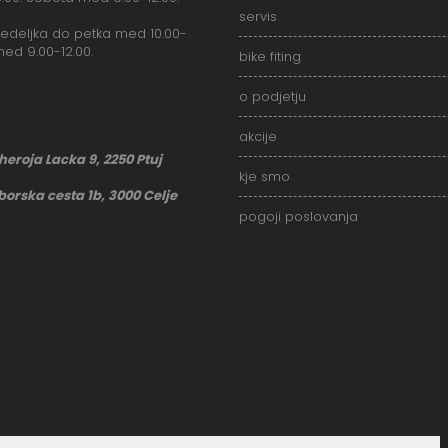
servis
deljka do petka med 10.00-
med 9.00-12.00.
bike fiting
o podjetju
akcije
 heroja Lacka 9, 2250 Ptuj
kje smo
borska cesta 1b, 3000 Celje
pogoji poslovanja