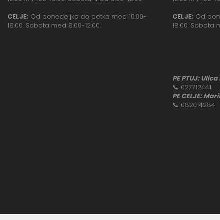
CELJE:
Od ponedeljka do petka med 10.00-
CELJE:
Od pone
19.00. Sobota med 9.00-12.00.
18.00. Sobota 
PE PTUJ: Ulica
📞
027712441
PE CELJE: Mari
📞
082014284