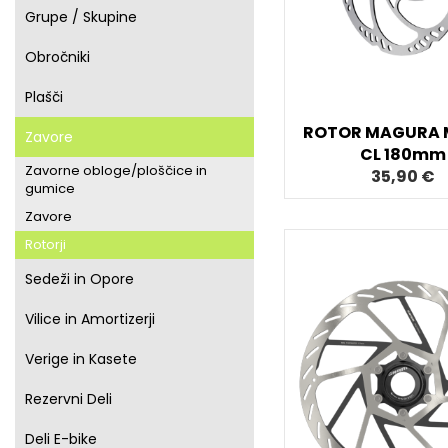
Grupe / Skupine
Obročniki
Plašči
ROTOR MAGURA 
Zavore
CL 180mm
Zavorne obloge/ploščice in
35,90 €
gumice
Zavore
Rotorji
Sedeži in Opore
Vilice in Amortizerji
Verige in Kasete
Rezervni Deli
Deli E-bike